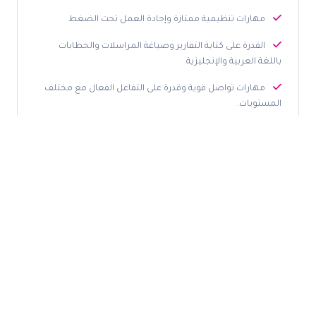
مهارات تنظيمية ممتازة وإجادة العمل تحت الضغط.
القدرة على كتابة التقارير وصياغة المراسلات والخطابات
باللغة العربية والإنجليزية.
مهارات تواصل قوية وقدرة على التفاعل الفعال مع مختلف
المستويات.
إتقان برامج Microsoft Office وبرامج إدارة المواعيد والأعمال.
القدرة على استخدام برامج التصميم لإعداد وتصميم العروض
التقديمية والتقارير.
التقديم على الوظيفة